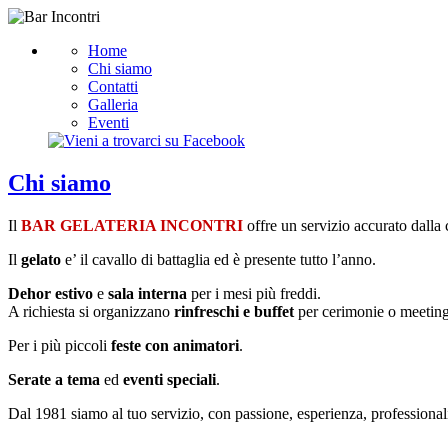
Home
Chi siamo
Contatti
Galleria
Eventi
Chi siamo
Il
BAR GELATERIA INCONTRI
offre un servizio accurato dalla 
Il
gelato
e’ il cavallo di battaglia ed è presente tutto l’anno.
Dehor estivo
e
sala interna
per i mesi più freddi.
A richiesta si organizzano
rinfreschi e buffet
per cerimonie o meeting
Per i più piccoli
feste con animatori
.
Serate a tema
ed
eventi speciali
.
Dal 1981 siamo al tuo servizio, con passione, esperienza, professiona